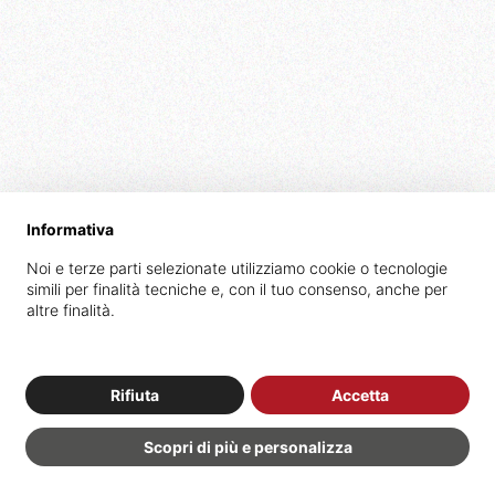
Se vuoi ricevere una copia gratuita
Informativa
del nostro libro scrivi a
Noi e terze parti selezionate utilizziamo cookie o tecnologie
info@innocentestipanovich.it
simili per finalità tecniche e, con il tuo consenso, anche per
altre finalità.
Rifiuta
Accetta
Scopri di più e personalizza