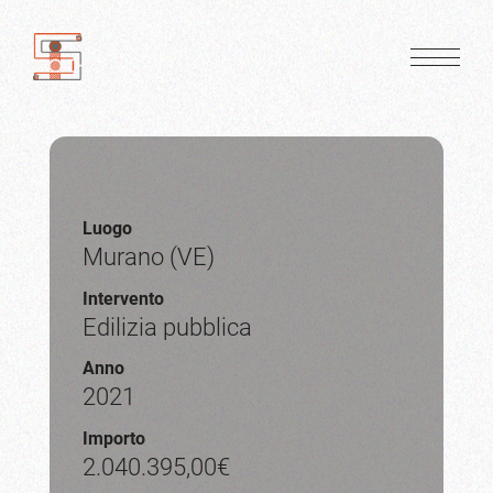
Luogo
Murano (VE)
Intervento
Edilizia pubblica
Anno
2021
Importo
2.040.395,00€