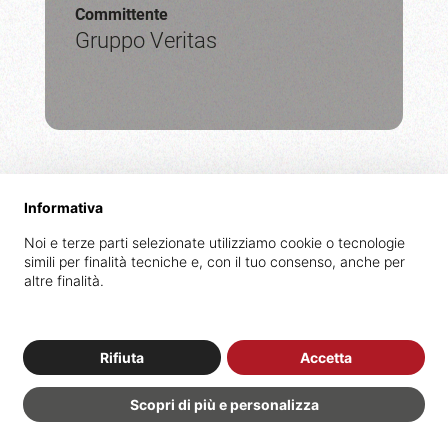
Committente
Gruppo Veritas
Informativa
Noi e terze parti selezionate utilizziamo cookie o tecnologie
simili per finalità tecniche e, con il tuo consenso, anche per
altre finalità.
Restauro
di
Palazzo
Soranzo
Rifiuta
Accetta
Scopri di più e personalizza