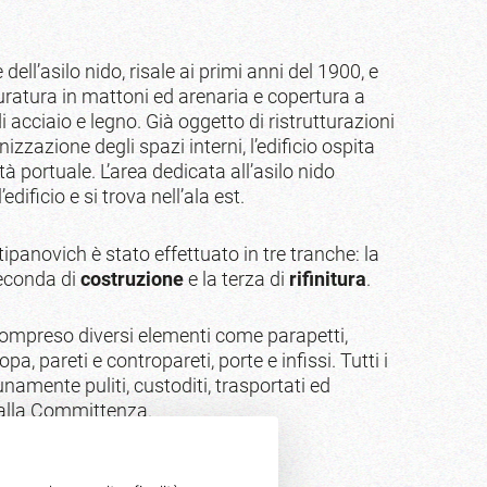
 dell’asilo nido, risale ai primi anni del 1900, e
muratura in mattoni ed arenaria e copertura a
i acciaio e legno. Già oggetto di ristrutturazioni
izzazione degli spazi interni, l’edificio ospita
tà portuale. L’area dedicata all’asilo nido
dificio e si trova nell’ala est.
ipanovich è stato effettuato in tre tranche: la
seconda di
costruzione
e la terza di
rifinitura
.
compreso diversi elementi come parapetti,
pa, pareti e contropareti, porte e infissi. Tutti i
tunamente puliti, custoditi, trasportati ed
 dalla Committenza.
zione di: