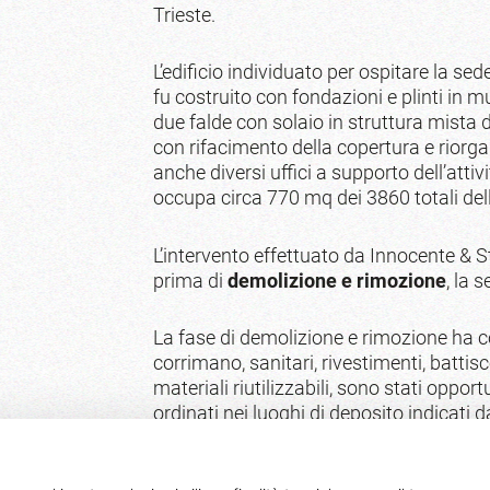
Trieste.
L’edificio individuato per ospitare la sede
fu costruito con fondazioni e plinti in 
due falde con solaio in struttura mista d
con rifacimento della copertura e riorgan
anche diversi uffici a supporto dell’attivi
occupa circa 770 mq dei 3860 totali dell’e
L’intervento effettuato da Innocente & St
prima di
demolizione e rimozione
, la 
La fase di demolizione e rimozione ha 
corrimano, sanitari, rivestimenti, battisco
materiali riutilizzabili, sono stati oppor
ordinati nei luoghi di deposito indicati
Si è quindi passato alle opere di ricostru