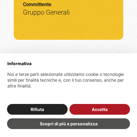
Committente
Gruppo Generali
Informativa
Noi e terze parti selezionate utilizziamo cookie o tecnologie
simili per finalità tecniche e, con il tuo consenso, anche per
altre finalità.
Ristrutturazione
della
foresteria
di
Palazzo
Rifiuta
Accetta
Stratti
Scopri di più e personalizza