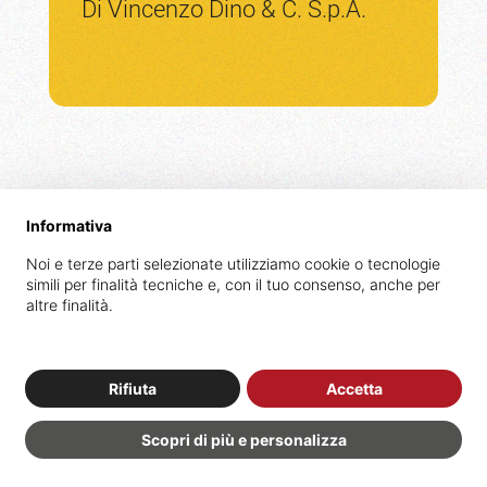
Di Vincenzo Dino & C. S.p.A.
Informativa
Noi e terze parti selezionate utilizziamo cookie o tecnologie
simili per finalità tecniche e, con il tuo consenso, anche per
altre finalità.
Ristrutturazione
facciata
del
Palazzo
Rifiuta
Accetta
Compartimentale
Scopri di più e personalizza